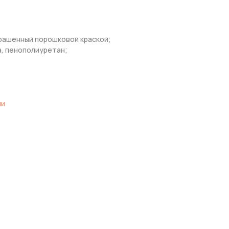
рашенный порошковой краской;
, пенополиуретан;
ли