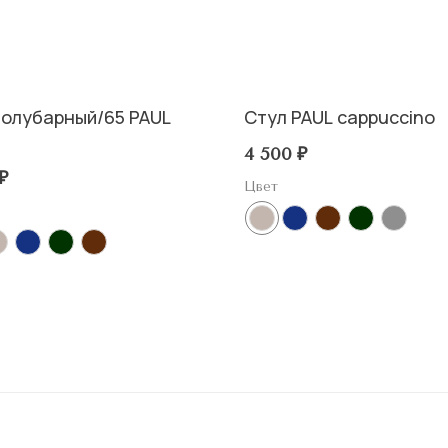
полубарный/65 PAUL
Стул PAUL cappuccino
4 500
₽
₽
Цвет