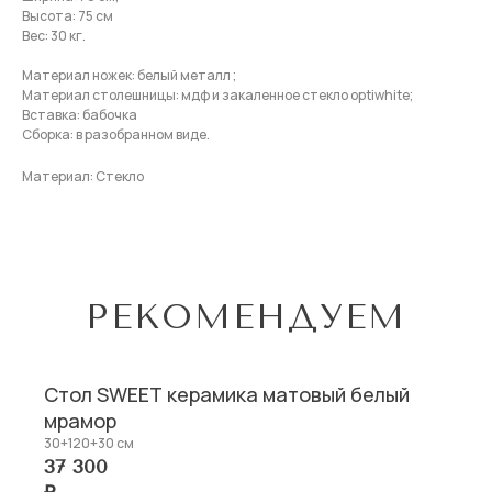
Высота: 75 см
Правила эксплуатации мебели
Вес: 30 кг.
Контакты
Материал ножек: белый металл ;
Материал столешницы: мдф и закаленное стекло optiwhite;
Вставка: бабочка
ПРИОБРЕСТИ
Сборка: в разобранном виде.
Стулья
Материал: Стекло
Кресла
Столы
Столы-
трансформеры
РЕКОМЕНДУЕМ
(c) Viva Mebel, 2023
Политика конфиденциальности
Стол SWEET керамика матовый белый
Пользовательское соглашение
мрамор
30+120+30 см
37 300