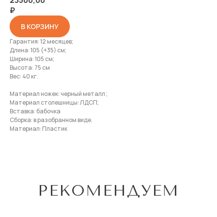
23500,00
₽
В КОРЗИНУ
Гарантия: 12 месяцев;
Длина: 105 (+35) см;
Ширина: 105 см;
Высота: 75 см
Вес: 40 кг.
Материал ножек: черный металл ;
Материал столешницы: ЛДСП;
Вставка: бабочка
Сборка: в разобранном виде.
СВЯЗАТЬСЯ
Материал: Пластик
+7 914-066-80-77
Задать вопрос
РЕКОМЕНДУЕМ
ПОКУПАТЕЛЯМ
О компании