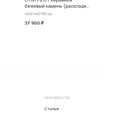
бежевый камень (раскладка
автомат с одной стороны)
140(+40)*85 см
57 900
₽
ПРИОБРЕСТИ
Стулья