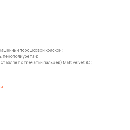
рашенный порошковой краской;
, пенополиуретан;
ставляет отпечатки пальцев) Matt velvet 93;
ли