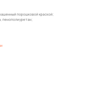
рашенный порошковой краской;
, пенополиуретан;
ли