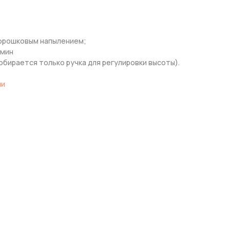
порошковым напылением;
амин
обирается только ручка для регулировки высоты).
ли